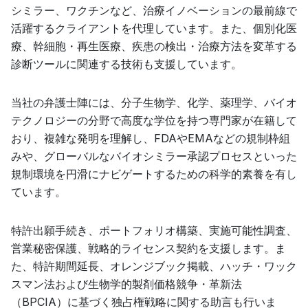
シミラー、ワクチンなど、治療イノベーションの最前線で
活躍するクライアントを代理しています。また、個別化医
療、幹細胞・再生医療、疾患の検出・治療方法を変革する
診断ツールに関連する技術も支援しています。
当社の弁護士陣には、分子生物学、化学、薬理学、バイオ
テクノロジーの分野で高度な学位を持つ専門家が在籍して
おり、複雑な発明を理解し、FDAやEMAなどの規制枠組
みや、グローバルなバイオシミラー承認プロセスといった
規制環境を円滑にナビゲートするための科学的素養を有し
ています。
特許出願手続き、ポートフォリオ構築、実施可能性調査、
営業秘密保護、戦略的ライセンス契約を支援します。ま
た、特許期間延長、オレンジブック掲載、ハッチ・ワック
スマン法および生物学的製剤価格競争・革新法
（BPCIA）に基づく独占権戦略に関する助言も行いま